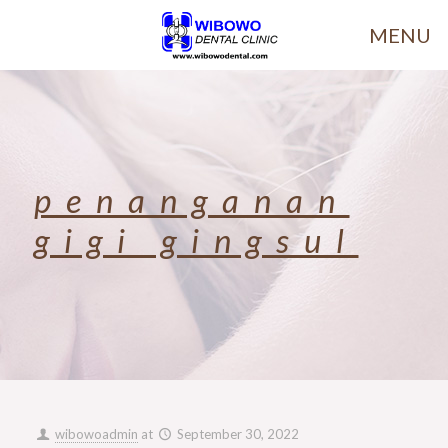
MENU
penanganan
gigi gingsul
wibowoadmin
at
September 30, 2022