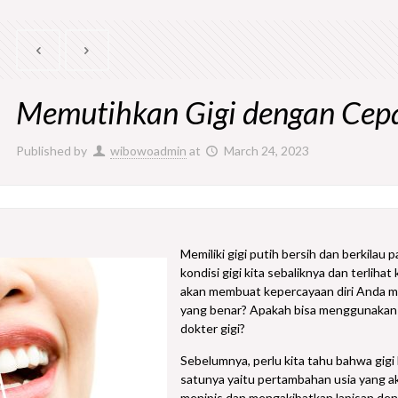
Memutihkan Gigi dengan Cepa
Published by
wibowoadmin
at
March 24, 2023
Memiliki gigi putih bersih dan berkilau
kondisi gigi kita sebaliknya dan terlih
akan membuat kepercayaan diri Anda me
yang benar? Apakah bisa menggunakan p
dokter gigi?
Sebelumnya, perlu kita tahu bahwa gigi 
satunya yaitu pertambahan usia yang a
menipis dan mengakibatkan lapisan den