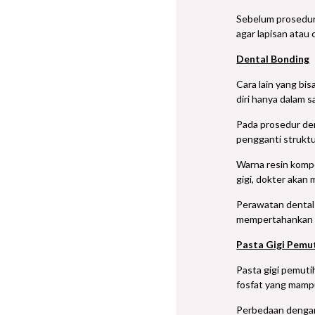
Sebelum prosedur 
agar lapisan ata
Dental Bonding
Cara lain yang bi
diri hanya dalam 
Pada prosedur dent
pengganti struktu
Warna resin kompo
gigi, dokter akan
Perawatan dental 
mempertahankan ag
Pasta Gigi Pemu
Pasta gigi pemutih
fosfat yang mampu
Perbedaan dengan p