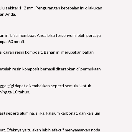
ulu sekitar 1–2 mm. Pengurangan ketebalan ini dilakukan
nan Anda.
tan ini bisa membuat Anda bisa tersenyum lebih percaya
mpai 60 menit.
esi cairan resin komposit. Bahan ini merupakan bahan
telah resin komposit berhasil diterapkan di permukaan
ga gigi dapat dikembalikan seperti semula. Untuk
 hingga 10 tahun.
) seperti alumina, silika, kalsium karbonat, dan kalsium
 kuat. Efeknya yaitu akan lebih efektif menyamarkan noda