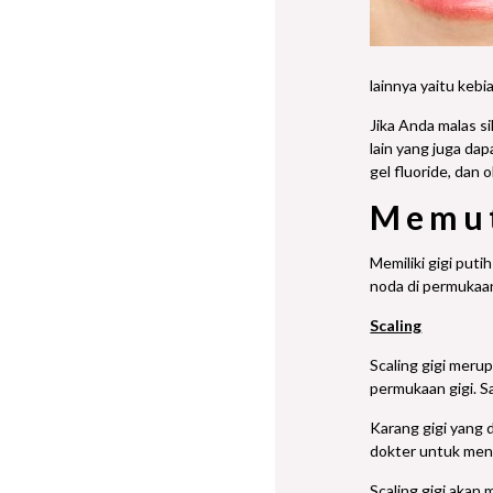
lainnya yaitu keb
Jika Anda malas s
lain yang juga dap
gel fluoride, dan
Memut
Memiliki gigi puti
noda di permukaan 
Scaling
Scaling gigi meru
permukaan gigi. S
Karang gigi yang 
dokter untuk meng
Scaling gigi akan