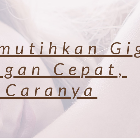
mutihkan Gi
ngan Cepat,
i Caranya