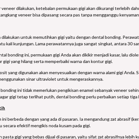
veneer dilakukan, ketebalan permukaan gigi akan dikurangi terlebih dah
u cangkang veneer bisa dipasang secara pas tanpa mengganggu kenyama
sa dilakukan untuk memutihkan gigi yaitu dengan dental bonding. Perawa
satu kali kunjungan. Lama perawatannya juga sangat singkat, antara 30 sa
al bonding ini, permukaan gigi Anda akan dikikir menjadi kasar, lalu diol
r gigi yang hilang serta memperbaiki warna dan kontur gigi.
sit yang digunakan akan menyesuaikan dengan warna alami gigi Anda. Se
 menggunakan sinar ultraviolet untuk mengeraskannya.
bonding ini tidak memerlukan pengikisan enamel sebanyak veneer sehing
ar gigi tetap terlihat putih, dental bonding perlu perbaikan setiap tiga
tih
 ini berbeda dengan yang ada di pasaran. Ia mengandung zat abrasif (keras
 secara efektif mengikis noda kusam pada gigi.
asta gigi yang bebas dijual di pasaran, yaitu sifat zat abrasifnya lebih