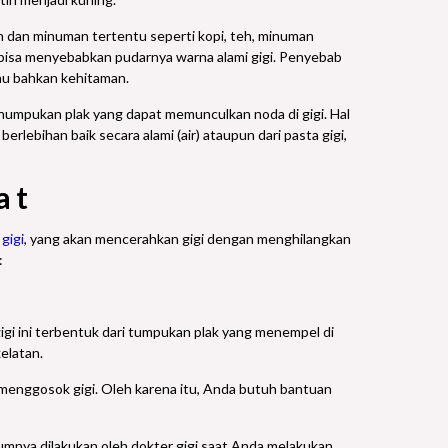
n dan minuman tertentu seperti kopi, teh, minuman
 bisa menyebabkan pudarnya warna alami gigi. Penyebab
au bahkan kehitaman.
penumpukan plak yang dapat memunculkan noda di gigi. Hal
rlebihan baik secara alami (air) ataupun dari pasta gigi,
at
 gigi
, yang akan mencerahkan gigi dengan menghilangkan
:
igi ini terbentuk dari tumpukan plak yang menempel di
elatan.
n menggosok gigi. Oleh karena itu, Anda butuh bantuan
mumnya dilakukan oleh dokter gigi saat Anda melakukan