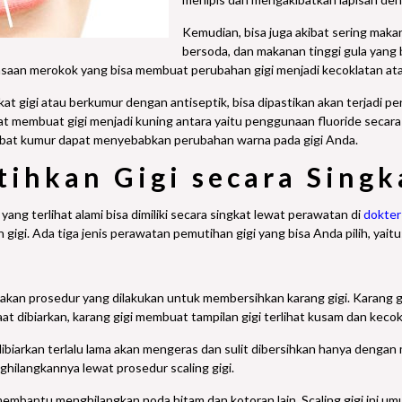
Kemudian, bisa juga akibat sering maka
bersoda, dan makanan tinggi gula yang
iasaan merokok yang bisa membuat perubahan gigi menjadi kecoklatan at
ikat gigi atau berkumur dengan antiseptik, bisa dipastikan akan terjadi 
at membuat gigi menjadi kuning antara yaitu penggunaan fluoride secara be
 obat kumur dapat menyebabkan perubahan warna pada gigi Anda.
ihkan Gigi secara Singk
h yang terlihat alami bisa dimiliki secara singkat lewat perawatan di
dokter
gigi. Ada tiga jenis perawatan pemutihan gigi yang bisa Anda pilih, yaitu
pakan prosedur yang dilakukan untuk membersihkan karang gigi. Karang g
aat dibiarkan, karang gigi membuat tampilan gigi terlihat kusam dan kecok
dibiarkan terlalu lama akan mengeras dan sulit dibersihkan hanya denga
hilangkannya lewat prosedur scaling gigi.
 membantu menghilangkan noda hitam dan kotoran lain. Scaling gigi ini u