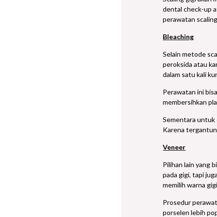
dental check-up a
perawatan scaling
Bleaching
Selain metode sca
peroksida atau ka
dalam satu kali ku
Perawatan ini bisa
membersihkan plak
Sementara untuk e
Karena tergantung
Veneer
Pilihan lain yang
pada gigi, tapi j
memilih warna gigi
Prosedur perawata
porselen lebih po