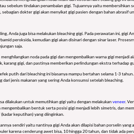
tau sebelum tindakan penambalan gigi. Tujuannya yaitu membersihkan s
, sebagian dokter gigi akan menyikat gigi pasien dengan bahan abrasif u
ling, Anda juga bisa melakukan bleaching gigi. Pada perawatan ini, gigi 
rbamid peroksida, kemudian gigi akan disinari dengan sinar laser. Prosesn
njungan saja.
 menghilangkan noda pada gigi dan mengembalikan warna gigi menjadi alami
, karang gigi, dan pastinya memberikan perlindungan ekstra terhadap gu
fek putih dari bleaching ini biasanya mampu bertahan selama 1-3 tahun. P
 dari jenis makanan yang sering Anda konsumsi setelah bleaching.
 bisa dilakukan untuk memutihkan gigi yaitu dengan melakukan
veneer
. Ve
uga mengembalikan bentuk serta posisi gigi menjadi lebih simetris, dan m
 (kadar keputihan) yang diinginkan.
nnya sendiri yaitu nantinya gigi Anda akan dilapisi bahan porselin yan
puler karena cenderung awet bisa, 10 hingga 20 tahun, dan tidak ada p