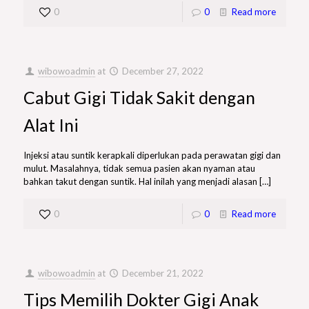
0
0
Read more
wibowoadmin
at
December 27, 2022
Cabut Gigi Tidak Sakit dengan
Alat Ini
Injeksi atau suntik kerapkali diperlukan pada perawatan gigi dan
mulut. Masalahnya, tidak semua pasien akan nyaman atau
bahkan takut dengan suntik. Hal inilah yang menjadi alasan
[…]
0
0
Read more
wibowoadmin
at
December 21, 2022
Tips Memilih Dokter Gigi Anak