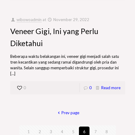
wibowoadmin
at
November 29, 2022
Veneer Gigi, Ini yang Perlu
Diketahui
Beberapa waktu belakangan ini, veneer gigi menjadi salah satu
tren kecantikan yang sedang ramai digandrungi oleh pria dan
wanita. Selain sanggup memperbaiki struktur gigi, prosedur ini
[…]
0
0
Read more
Prev page
1
2
3
4
5
6
7
8